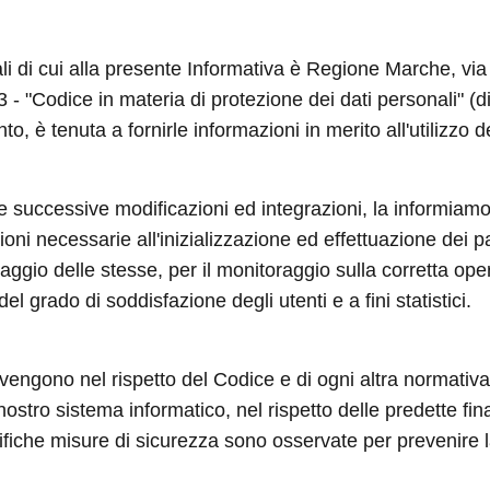
nali di cui alla presente Informativa è Regione Marche, v
003 - "Codice in materia di protezione dei dati personali"
to, è tenuta a fornirle informazioni in merito all'utilizzo d
 e successive modificazioni ed integrazioni, la informiamo
ni necessarie all'inizializzazione ed effettuazione dei p
aggio delle stesse, per il monitoraggio sulla corretta ope
el grado di soddisfazione degli utenti e a fini statistici.
 avvengono nel rispetto del Codice e di ogni altra normativa 
 nostro sistema informatico, nel rispetto delle predette fi
iche misure di sicurezza sono osservate per prevenire la pe