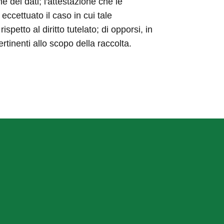
ne dei dati; l'attestazione che le
eccettuato il caso in cui tale
etto al diritto tutelato; di opporsi, in
ertinenti allo scopo della raccolta.