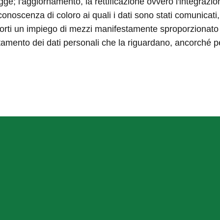
 legge; l'aggiornamento, la rettificazione ovvero l'integrazio
onoscenza di coloro ai quali i dati sono stati comunicati, 
ti un impiego di mezzi manifestamente sproporzionato risp
trattamento dei dati personali che la riguardano, ancorché p