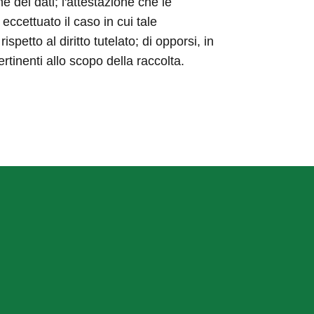
ne dei dati; l'attestazione che le
eccettuato il caso in cui tale
etto al diritto tutelato; di opporsi, in
ertinenti allo scopo della raccolta.