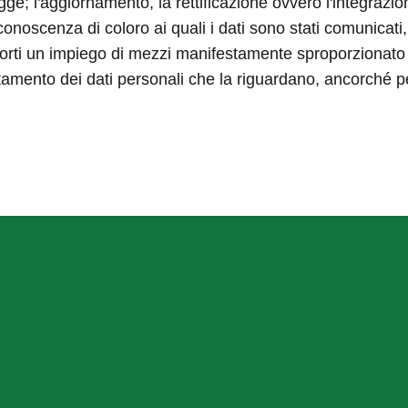
 legge; l'aggiornamento, la rettificazione ovvero l'integrazio
onoscenza di coloro ai quali i dati sono stati comunicati, 
ti un impiego di mezzi manifestamente sproporzionato risp
trattamento dei dati personali che la riguardano, ancorché p