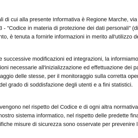
nali di cui alla presente Informativa è Regione Marche, v
003 - "Codice in materia di protezione dei dati personali"
to, è tenuta a fornirle informazioni in merito all'utilizzo d
 e successive modificazioni ed integrazioni, la informiamo
ni necessarie all'inizializzazione ed effettuazione dei p
aggio delle stesse, per il monitoraggio sulla corretta ope
el grado di soddisfazione degli utenti e a fini statistici.
 avvengono nel rispetto del Codice e di ogni altra normativa 
 nostro sistema informatico, nel rispetto delle predette fi
iche misure di sicurezza sono osservate per prevenire la pe