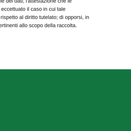
ne dei dati; l'attestazione che le
eccettuato il caso in cui tale
etto al diritto tutelato; di opporsi, in
ertinenti allo scopo della raccolta.