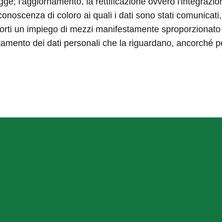
 legge; l'aggiornamento, la rettificazione ovvero l'integrazio
onoscenza di coloro ai quali i dati sono stati comunicati, 
ti un impiego di mezzi manifestamente sproporzionato risp
trattamento dei dati personali che la riguardano, ancorché p