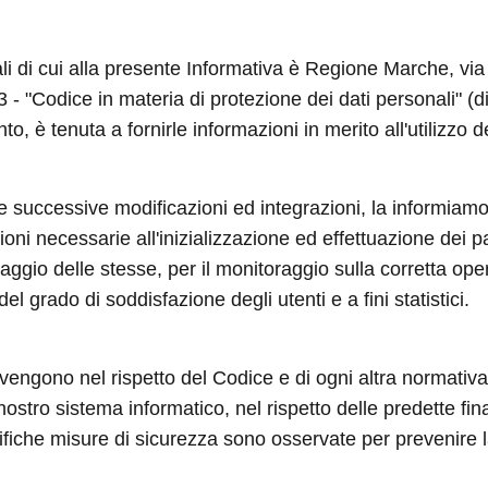
nali di cui alla presente Informativa è Regione Marche, v
003 - "Codice in materia di protezione dei dati personali"
to, è tenuta a fornirle informazioni in merito all'utilizzo d
 e successive modificazioni ed integrazioni, la informiamo
ni necessarie all'inizializzazione ed effettuazione dei p
aggio delle stesse, per il monitoraggio sulla corretta ope
el grado di soddisfazione degli utenti e a fini statistici.
 avvengono nel rispetto del Codice e di ogni altra normativa 
 nostro sistema informatico, nel rispetto delle predette fi
iche misure di sicurezza sono osservate per prevenire la pe