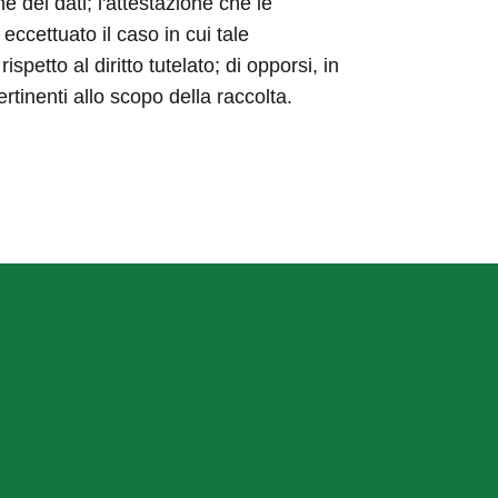
ne dei dati; l'attestazione che le
eccettuato il caso in cui tale
etto al diritto tutelato; di opporsi, in
ertinenti allo scopo della raccolta.