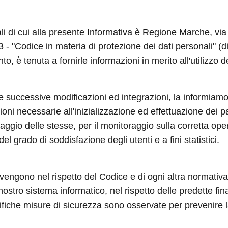
nali di cui alla presente Informativa è Regione Marche, v
003 - "Codice in materia di protezione dei dati personali"
to, è tenuta a fornirle informazioni in merito all'utilizzo d
 e successive modificazioni ed integrazioni, la informiamo
ni necessarie all'inizializzazione ed effettuazione dei p
aggio delle stesse, per il monitoraggio sulla corretta ope
el grado di soddisfazione degli utenti e a fini statistici.
 avvengono nel rispetto del Codice e di ogni altra normativa 
 nostro sistema informatico, nel rispetto delle predette fi
iche misure di sicurezza sono osservate per prevenire la pe