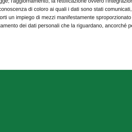
 legge; l'aggiornamento, la rettificazione ovvero l'integrazio
onoscenza di coloro ai quali i dati sono stati comunicati, 
ti un impiego di mezzi manifestamente sproporzionato risp
trattamento dei dati personali che la riguardano, ancorché p