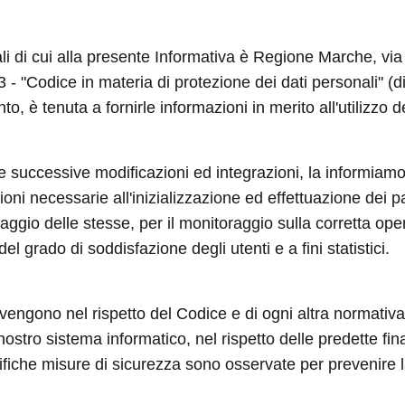
nali di cui alla presente Informativa è Regione Marche, v
003 - "Codice in materia di protezione dei dati personali"
to, è tenuta a fornirle informazioni in merito all'utilizzo d
 e successive modificazioni ed integrazioni, la informiamo
ni necessarie all'inizializzazione ed effettuazione dei p
aggio delle stesse, per il monitoraggio sulla corretta ope
el grado di soddisfazione degli utenti e a fini statistici.
 avvengono nel rispetto del Codice e di ogni altra normativa 
 nostro sistema informatico, nel rispetto delle predette fi
iche misure di sicurezza sono osservate per prevenire la pe