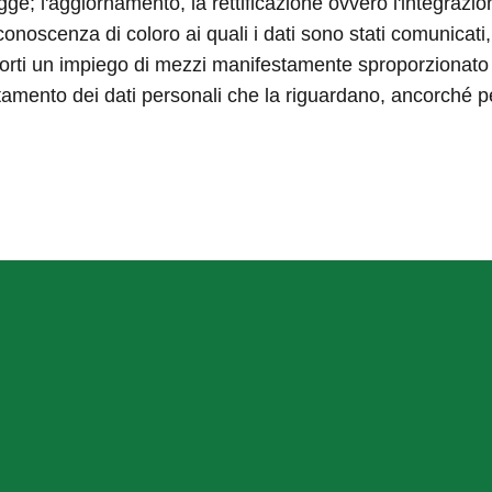
 legge; l'aggiornamento, la rettificazione ovvero l'integrazio
onoscenza di coloro ai quali i dati sono stati comunicati, 
ti un impiego di mezzi manifestamente sproporzionato risp
trattamento dei dati personali che la riguardano, ancorché p