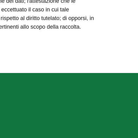
ne dei dati; l'attestazione che le
eccettuato il caso in cui tale
etto al diritto tutelato; di opporsi, in
ertinenti allo scopo della raccolta.