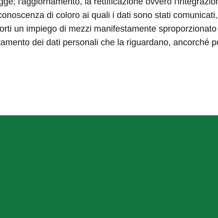
 legge; l'aggiornamento, la rettificazione ovvero l'integrazio
onoscenza di coloro ai quali i dati sono stati comunicati, 
ti un impiego di mezzi manifestamente sproporzionato risp
trattamento dei dati personali che la riguardano, ancorché p