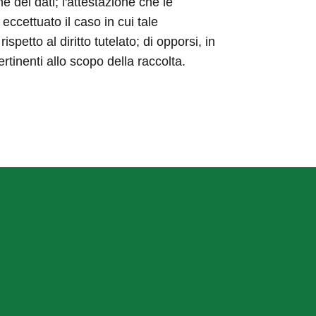
ne dei dati; l'attestazione che le
eccettuato il caso in cui tale
etto al diritto tutelato; di opporsi, in
ertinenti allo scopo della raccolta.