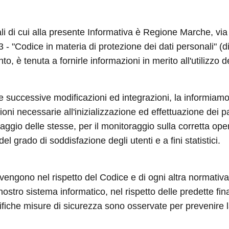
nali di cui alla presente Informativa è Regione Marche, v
003 - "Codice in materia di protezione dei dati personali"
to, è tenuta a fornirle informazioni in merito all'utilizzo d
 e successive modificazioni ed integrazioni, la informiamo
ni necessarie all'inizializzazione ed effettuazione dei p
aggio delle stesse, per il monitoraggio sulla corretta ope
el grado di soddisfazione degli utenti e a fini statistici.
 avvengono nel rispetto del Codice e di ogni altra normativa 
 nostro sistema informatico, nel rispetto delle predette fi
iche misure di sicurezza sono osservate per prevenire la pe