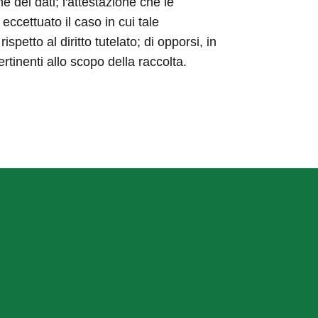
ne dei dati; l'attestazione che le
eccettuato il caso in cui tale
etto al diritto tutelato; di opporsi, in
ertinenti allo scopo della raccolta.