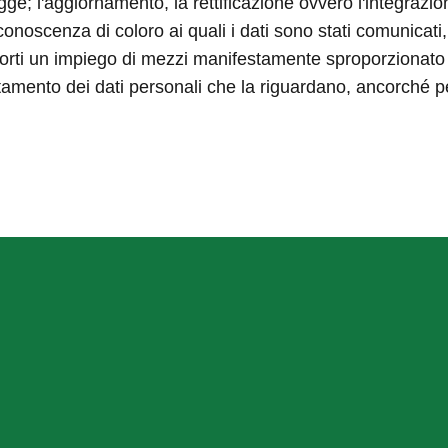
 legge; l'aggiornamento, la rettificazione ovvero l'integrazio
onoscenza di coloro ai quali i dati sono stati comunicati, 
ti un impiego di mezzi manifestamente sproporzionato risp
trattamento dei dati personali che la riguardano, ancorché p