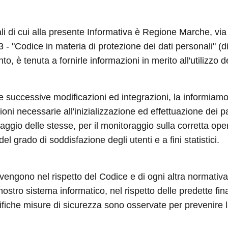
nali di cui alla presente Informativa è Regione Marche, v
003 - "Codice in materia di protezione dei dati personali"
to, è tenuta a fornirle informazioni in merito all'utilizzo d
 e successive modificazioni ed integrazioni, la informiamo
ni necessarie all'inizializzazione ed effettuazione dei p
aggio delle stesse, per il monitoraggio sulla corretta ope
el grado di soddisfazione degli utenti e a fini statistici.
 avvengono nel rispetto del Codice e di ogni altra normativa 
 nostro sistema informatico, nel rispetto delle predette fi
iche misure di sicurezza sono osservate per prevenire la pe