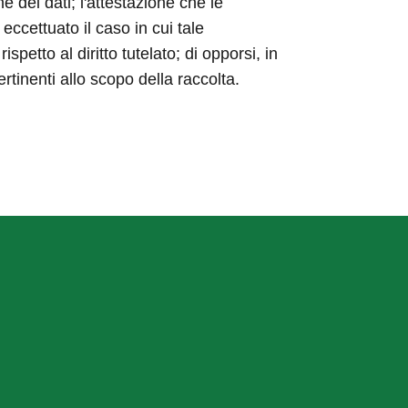
ne dei dati; l'attestazione che le
eccettuato il caso in cui tale
etto al diritto tutelato; di opporsi, in
ertinenti allo scopo della raccolta.