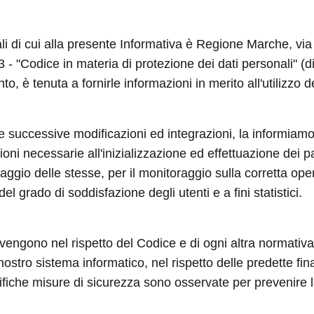
nali di cui alla presente Informativa è Regione Marche, v
003 - "Codice in materia di protezione dei dati personali"
to, è tenuta a fornirle informazioni in merito all'utilizzo d
 e successive modificazioni ed integrazioni, la informiamo
ni necessarie all'inizializzazione ed effettuazione dei p
aggio delle stesse, per il monitoraggio sulla corretta ope
el grado di soddisfazione degli utenti e a fini statistici.
 avvengono nel rispetto del Codice e di ogni altra normativa 
 nostro sistema informatico, nel rispetto delle predette fi
iche misure di sicurezza sono osservate per prevenire la pe