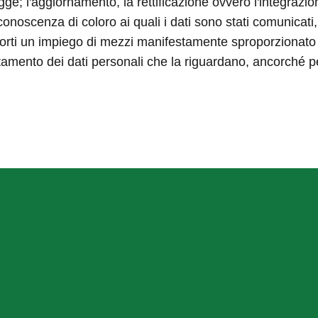
 legge; l'aggiornamento, la rettificazione ovvero l'integrazio
onoscenza di coloro ai quali i dati sono stati comunicati, 
ti un impiego di mezzi manifestamente sproporzionato risp
trattamento dei dati personali che la riguardano, ancorché p