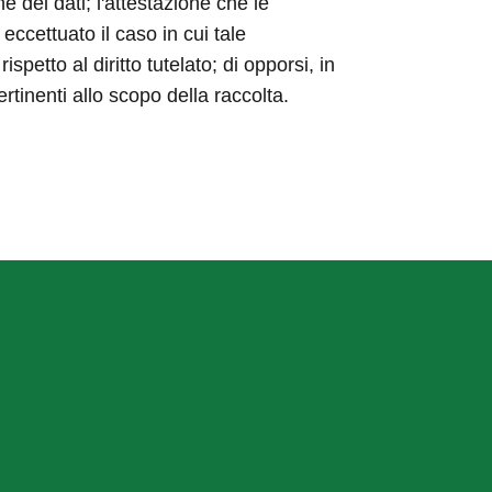
ne dei dati; l'attestazione che le
eccettuato il caso in cui tale
etto al diritto tutelato; di opporsi, in
ertinenti allo scopo della raccolta.