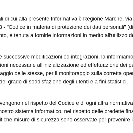
nali di cui alla presente Informativa è Regione Marche, v
003 - "Codice in materia di protezione dei dati personali"
to, è tenuta a fornirle informazioni in merito all'utilizzo d
 e successive modificazioni ed integrazioni, la informiamo
ni necessarie all'inizializzazione ed effettuazione dei p
aggio delle stesse, per il monitoraggio sulla corretta ope
el grado di soddisfazione degli utenti e a fini statistici.
 avvengono nel rispetto del Codice e di ogni altra normativa 
 nostro sistema informatico, nel rispetto delle predette fi
iche misure di sicurezza sono osservate per prevenire la pe