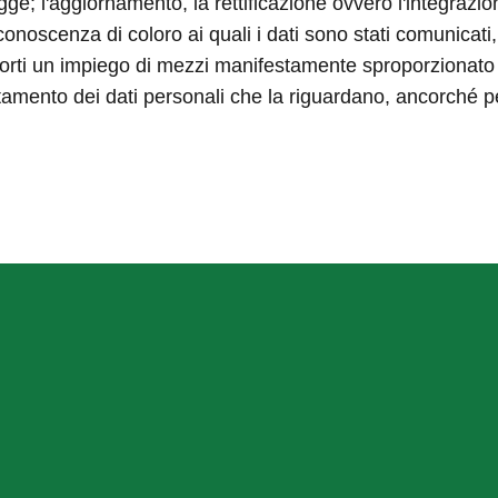
 legge; l'aggiornamento, la rettificazione ovvero l'integrazio
onoscenza di coloro ai quali i dati sono stati comunicati, 
ti un impiego di mezzi manifestamente sproporzionato risp
trattamento dei dati personali che la riguardano, ancorché p