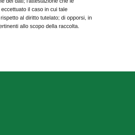
ne dei dati; l'attestazione che le
eccettuato il caso in cui tale
etto al diritto tutelato; di opporsi, in
ertinenti allo scopo della raccolta.