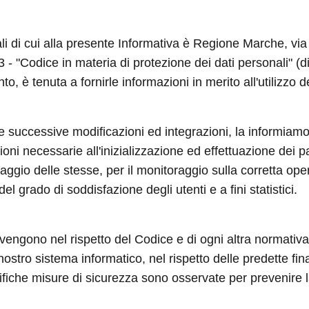
nali di cui alla presente Informativa è Regione Marche, v
003 - "Codice in materia di protezione dei dati personali"
to, è tenuta a fornirle informazioni in merito all'utilizzo d
 e successive modificazioni ed integrazioni, la informiamo
ni necessarie all'inizializzazione ed effettuazione dei p
aggio delle stesse, per il monitoraggio sulla corretta ope
el grado di soddisfazione degli utenti e a fini statistici.
 avvengono nel rispetto del Codice e di ogni altra normativa 
 nostro sistema informatico, nel rispetto delle predette fi
iche misure di sicurezza sono osservate per prevenire la pe