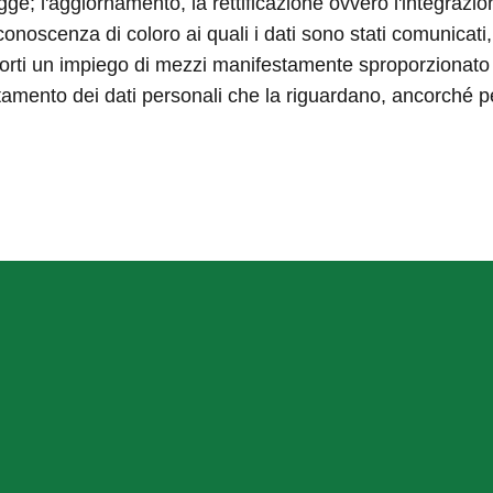
 legge; l'aggiornamento, la rettificazione ovvero l'integrazio
onoscenza di coloro ai quali i dati sono stati comunicati, 
ti un impiego di mezzi manifestamente sproporzionato risp
trattamento dei dati personali che la riguardano, ancorché p