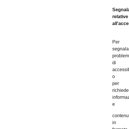
Segnala
relative
all'acce
Per
segnala
problem
di
accessib
o
per
richiede
informaz
e
contenut
in