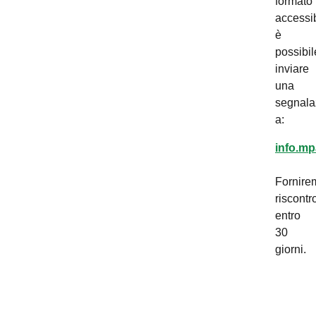
formato
accessib
è
possibil
inviare
una
segnala
a:
info.mp
Fornire
riscontr
entro
30
giorni.