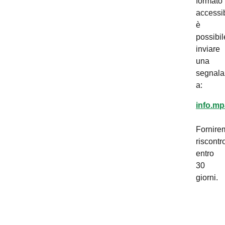
formato
accessib
è
possibil
inviare
una
segnala
a:
info.mp
Fornire
riscontr
entro
30
giorni.