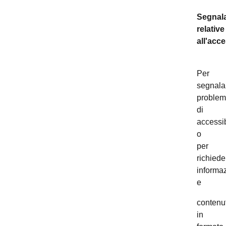
Segnala
relative
all'acce
Per
segnala
problem
di
accessib
o
per
richiede
informaz
e
contenut
in