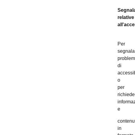
Segnala
relative
all'acce
Per
segnala
problem
di
accessib
o
per
richiede
informaz
e
contenut
in