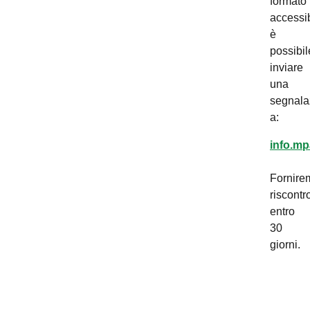
formato
accessib
è
possibil
inviare
una
segnala
a:
info.mp
Fornire
riscontr
entro
30
giorni.