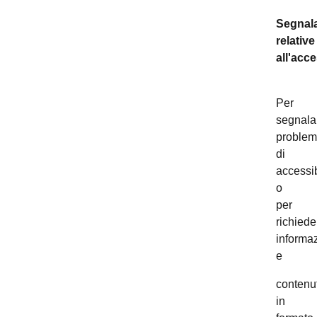
Segnala
relative
all'acce
Per
segnala
problem
di
accessib
o
per
richiede
informaz
e
contenut
in