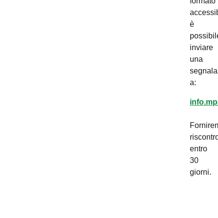
formato
accessib
è
possibil
inviare
una
segnala
a:
info.mp
Fornire
riscontr
entro
30
giorni.