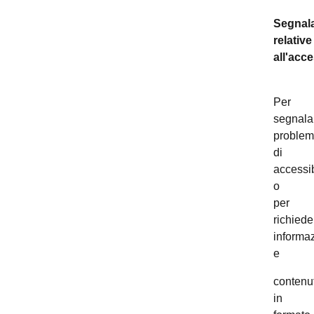
Segnala
relative
all'acce
Per
segnala
problem
di
accessib
o
per
richiede
informaz
e
contenut
in