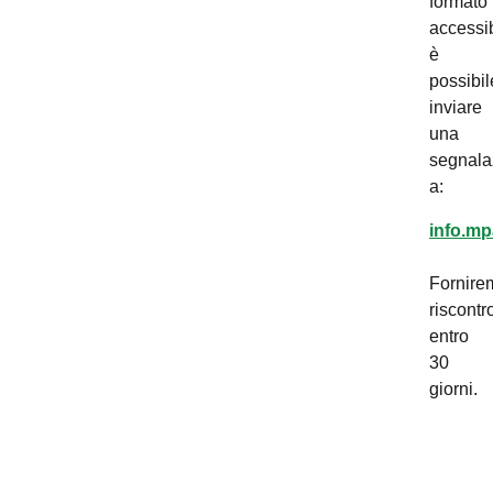
formato
accessib
è
possibil
inviare
una
segnala
a:
info.mp
Fornire
riscontr
entro
30
giorni.