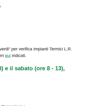
e
rdi" per verifica Impianti Termici L.R.
eri
qui
indicati.
) e il sabato (ore 8 - 13),