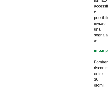
formato
accessib
è
possibil
inviare
una
segnala
a:
info.mp
Fornire
riscontr
entro
30
giorni.