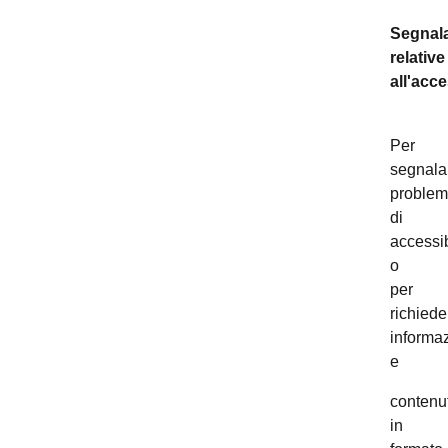
Segnala
relative
all'acce
Per
segnala
problem
di
accessib
o
per
richiede
informaz
e
contenut
in