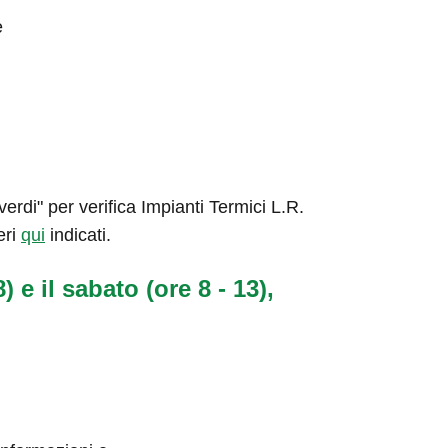
e
rdi" per verifica Impianti Termici L.R.
eri
qui
indicati.
) e il sabato (ore 8 - 13),