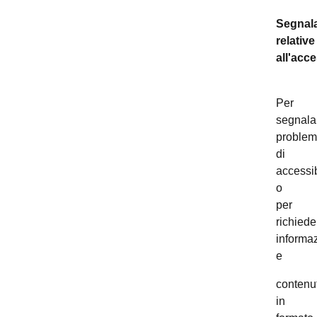
Segnala
relative
all'acce
Per
segnala
problem
di
accessib
o
per
richiede
informaz
e
contenut
in