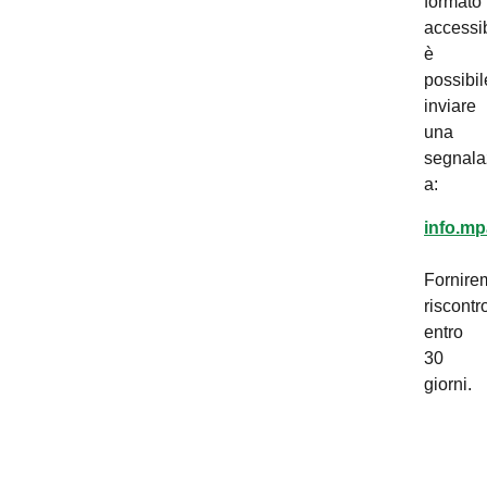
formato
accessib
è
possibil
inviare
una
segnala
a:
info.mp
Fornire
riscontr
entro
30
giorni.