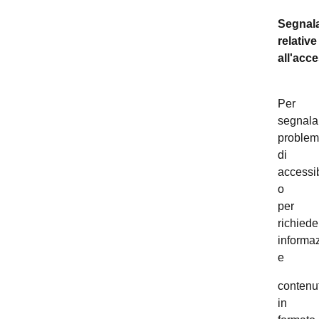
Segnala
relative
all'acce
Per
segnala
problem
di
accessib
o
per
richiede
informaz
e
contenut
in