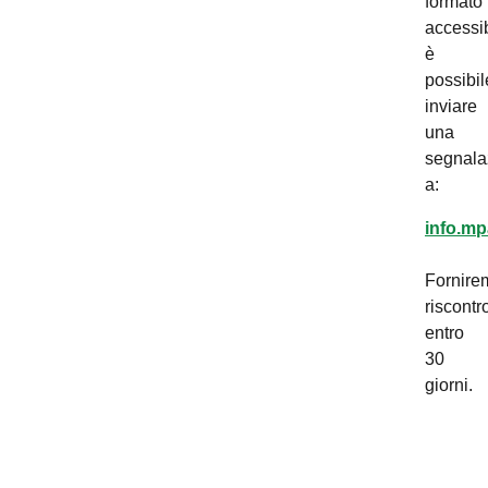
formato
accessib
è
possibil
inviare
una
segnala
a:
info.mp
Fornire
riscontr
entro
30
giorni.