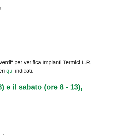
e
rdi" per verifica Impianti Termici L.R.
eri
qui
indicati.
) e il sabato (ore 8 - 13),