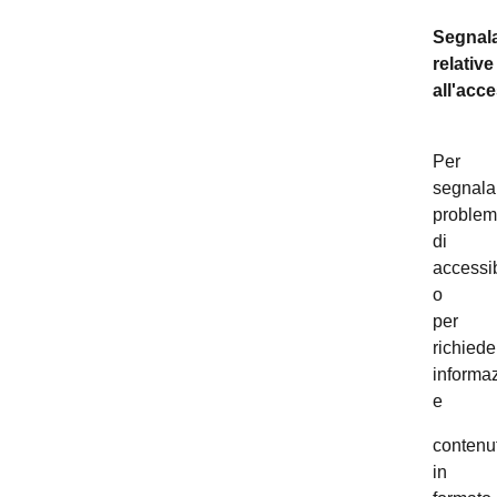
Segnala
relative
all'acce
Per
segnala
problem
di
accessib
o
per
richiede
informaz
e
contenut
in