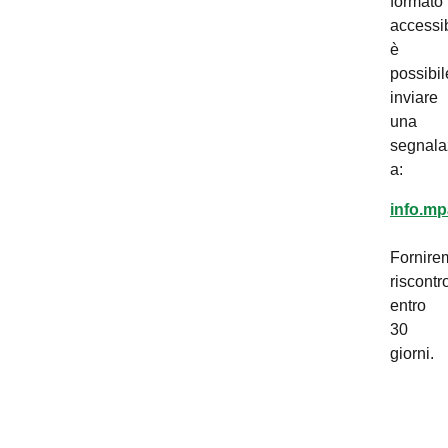
formato
accessib
è
possibil
inviare
una
segnala
a:
info.mp
Fornire
riscontr
entro
30
giorni.