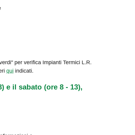
e
rdi" per verifica Impianti Termici L.R.
eri
qui
indicati.
) e il sabato (ore 8 - 13),