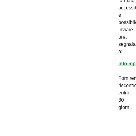
formato
accessib
è
possibil
inviare
una
segnala
a:
info.mp
Fornire
riscontr
entro
30
giorni.