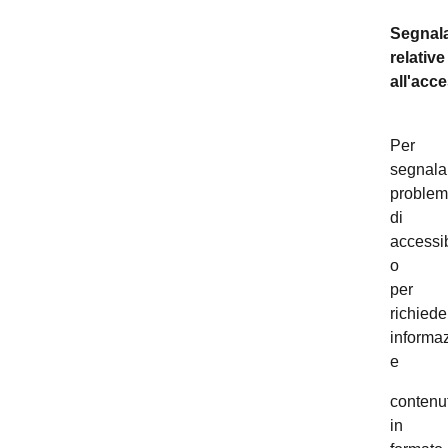
Segnala
relative
all'acce
Per
segnala
problem
di
accessib
o
per
richiede
informaz
e
contenut
in