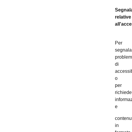
Segnala
relative
all'acce
Per
segnala
problem
di
accessib
o
per
richiede
informaz
e
contenut
in