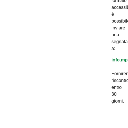
formato
accessib
è
possibil
inviare
una
segnala
a:
info.mp
Fornire
riscontr
entro
30
giorni.