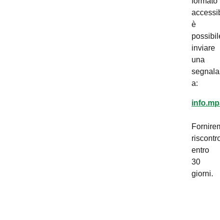
formato
accessib
è
possibil
inviare
una
segnala
a:
info.mp
Fornire
riscontr
entro
30
giorni.