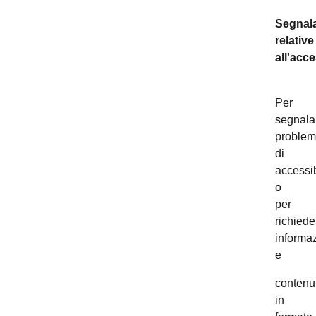
Segnala
relative
all'acce
Per
segnala
problem
di
accessib
o
per
richiede
informaz
e
contenut
in