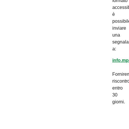
formato
accessib
è
possibil
inviare
una
segnala
a:
info.mp
Fornire
riscontr
entro
30
giorni.