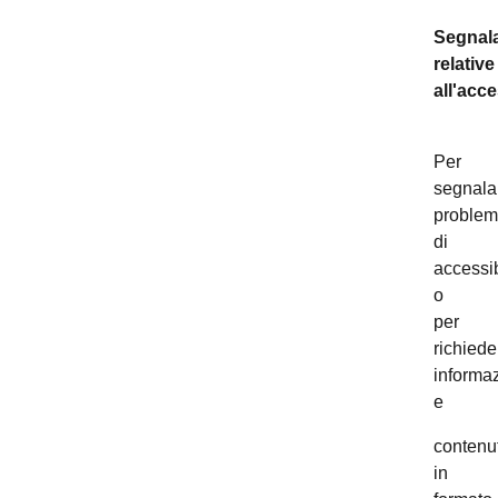
Segnala
relative
all'acce
Per
segnala
problem
di
accessib
o
per
richiede
informaz
e
contenut
in