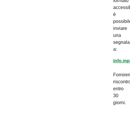
formato
accessib
è
possibil
inviare
una
segnala
a:
info.mp
Fornire
riscontr
entro
30
giorni.