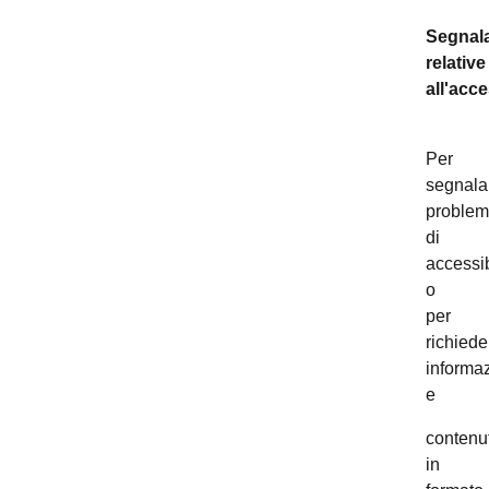
Segnala
relative
all'acce
Per
segnala
problem
di
accessib
o
per
richiede
informaz
e
contenut
in