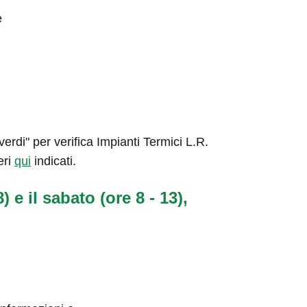
e
rdi" per verifica Impianti Termici L.R.
eri
qui
indicati.
) e il sabato (ore 8 - 13),