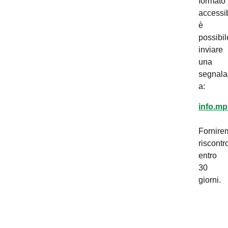
formato
accessib
è
possibil
inviare
una
segnala
a:
info.mp
Fornire
riscontr
entro
30
giorni.