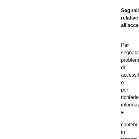
Segnala
relative
all'acce
Per
segnala
problem
di
accessib
o
per
richiede
informaz
e
contenut
in