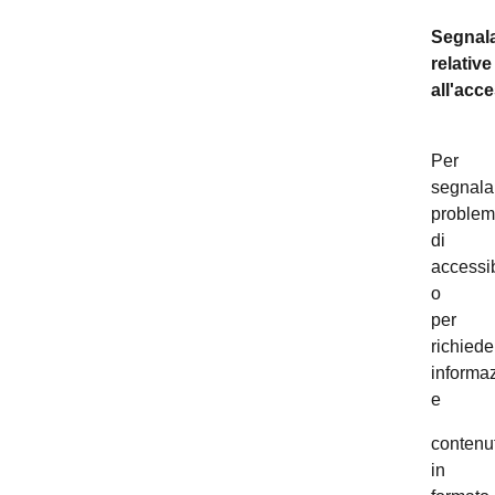
Segnala
relative
all'acce
Per
segnala
problem
di
accessib
o
per
richiede
informaz
e
contenut
in