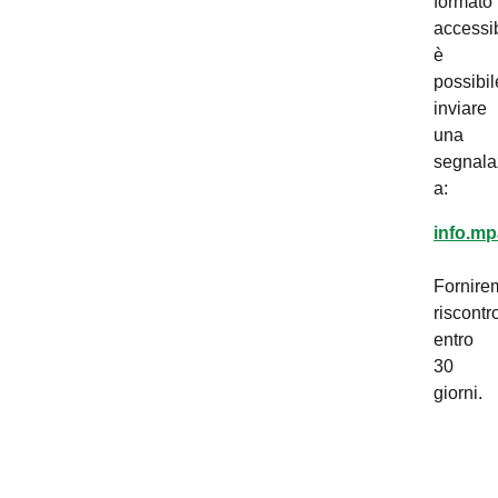
formato
accessib
è
possibil
inviare
una
segnala
a:
info.mp
Fornire
riscontr
entro
30
giorni.