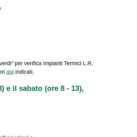
e
rdi" per verifica Impianti Termici L.R.
eri
qui
indicati.
) e il sabato (ore 8 - 13),