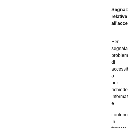
Segnala
relative
all'acce
Per
segnala
problem
di
accessib
o
per
richiede
informaz
e
contenut
in