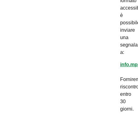
formato
accessib
è
possibil
inviare
una
segnala
a:
info.mp
Fornire
riscontr
entro
30
giorni.