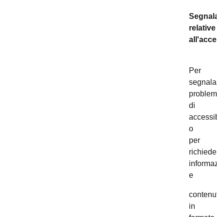
Segnala
relative
all'acce
Per
segnala
problem
di
accessib
o
per
richiede
informaz
e
contenut
in