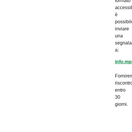
formato
accessib
è
possibil
inviare
una
segnala
a:
info.mp
Fornire
riscontr
entro
30
giorni.