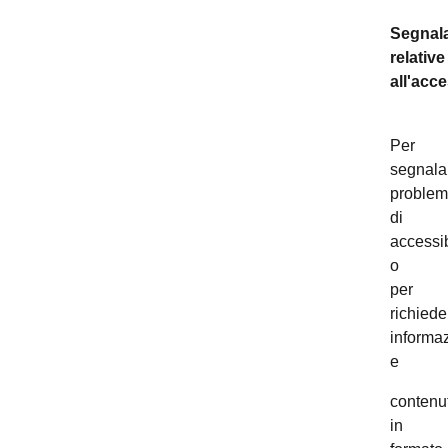
Segnala
relative
all'acce
Per
segnala
problem
di
accessib
o
per
richiede
informaz
e
contenut
in