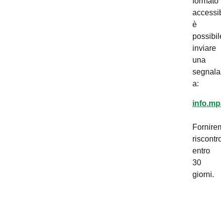
formato
accessib
è
possibil
inviare
una
segnala
a:
info.mp
Fornire
riscontr
entro
30
giorni.