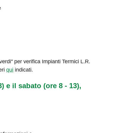
e
rdi" per verifica Impianti Termici L.R.
eri
qui
indicati.
) e il sabato (ore 8 - 13),