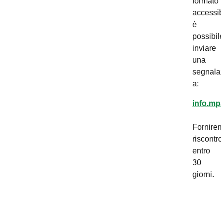
formato
accessib
è
possibil
inviare
una
segnala
a:
info.mp
Fornire
riscontr
entro
30
giorni.