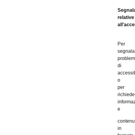
Segnala
relative
all'acce
Per
segnala
problem
di
accessib
o
per
richiede
informaz
e
contenut
in