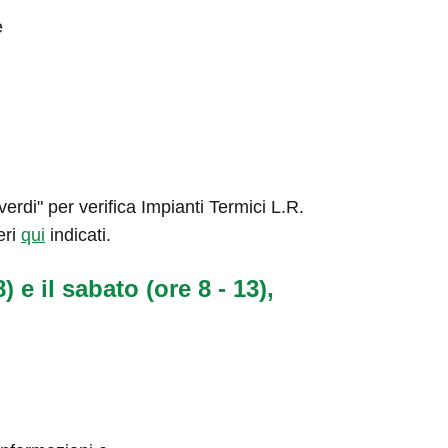
e
rdi" per verifica Impianti Termici L.R.
eri
qui
indicati.
) e il sabato (ore 8 - 13),