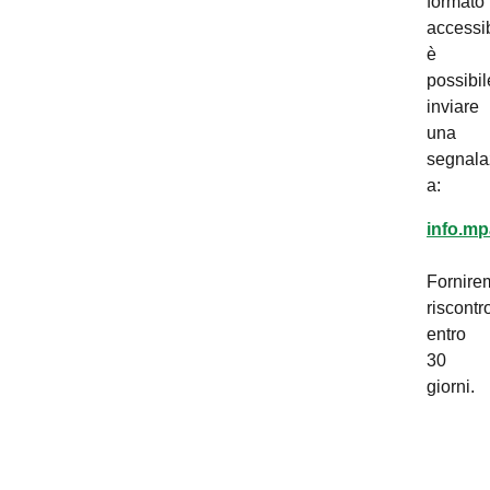
formato
accessib
è
possibil
inviare
una
segnala
a:
info.mp
Fornire
riscontr
entro
30
giorni.