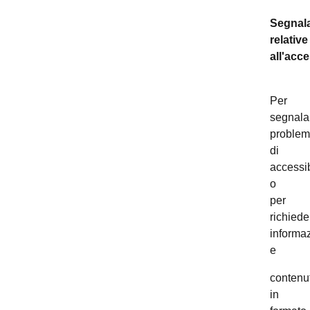
Segnala
relative
all'acce
Per
segnala
problem
di
accessib
o
per
richiede
informaz
e
contenut
in