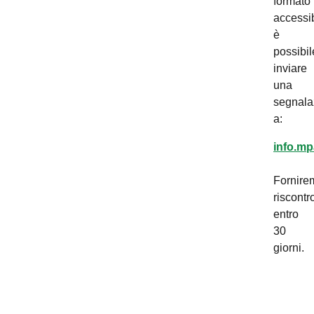
formato
accessib
è
possibil
inviare
una
segnala
a:
info.mp
Fornire
riscontr
entro
30
giorni.