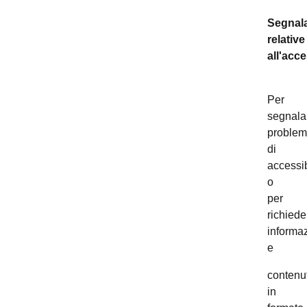
Segnala
relative
all'acce
Per
segnala
problem
di
accessib
o
per
richiede
informaz
e
contenut
in