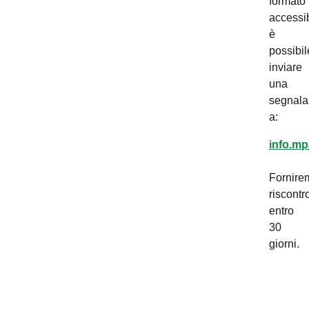
formato
accessib
è
possibil
inviare
una
segnala
a:
info.mp
Fornire
riscontr
entro
30
giorni.