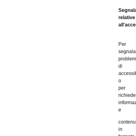
Segnala
relative
all'acce
Per
segnala
problem
di
accessib
o
per
richiede
informaz
e
contenut
in