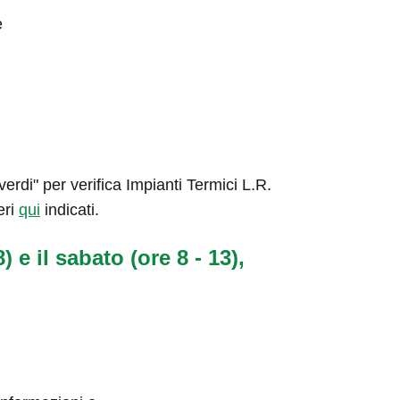
e
rdi" per verifica Impianti Termici L.R.
eri
qui
indicati.
) e il sabato (ore 8 - 13),