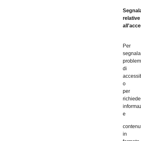
Segnala
relative
all'acce
Per
segnala
problem
di
accessib
o
per
richiede
informaz
e
contenut
in