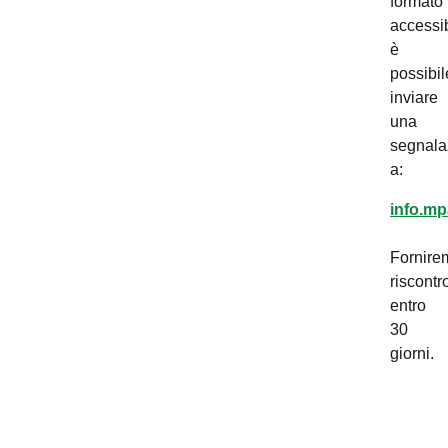
formato
accessib
è
possibil
inviare
una
segnala
a:
info.mp
Fornire
riscontr
entro
30
giorni.