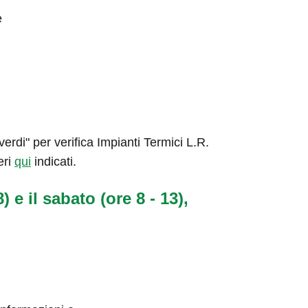
e
rdi" per verifica Impianti Termici L.R.
eri
qui
indicati.
) e il sabato (ore 8 - 13),